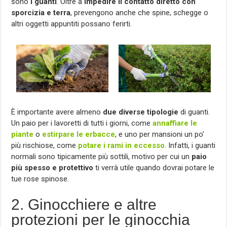
sono
i guanti
. Oltre a
impedire il contatto diretto con
sporcizia e terra
, prevengono anche che spine, schegge o
altri oggetti appuntiti possano ferirti.
È importante avere almeno
due diverse tipologie
di guanti.
Un paio per i lavoretti di tutti i giorni, come
annaffiare le
piante
o
estirpare le erbacce
, e uno per mansioni un po’
più rischiose, come
potare i rami in eccesso
. Infatti, i guanti
normali sono tipicamente più sottili, motivo per cui un
paio
più spesso e protettivo
ti verrà utile quando dovrai potare le
tue rose spinose.
2. Ginocchiere e altre
protezioni per le ginocchia