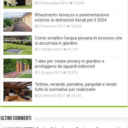
18 Novembre 2016
72,546
Rifacimento terrazzo e pavimentazione
esterna: le detrazioni fiscali per il 2024
23 Gennaio 2017
39,526
Come smaltire l’acqua piovana in eccesso che
si accumula in giardino
7 Ottobre 2016
37,157
7 idee per creare privacy in giardino e
proteggersi da sguardi indiscreti
1 Giugno 2017
29,979
Tettoie, verande, pensiline, pergolati e tende:
tutte le normative per realizzarle
26 Gennaio 2017
29,561
Ultimi commenti