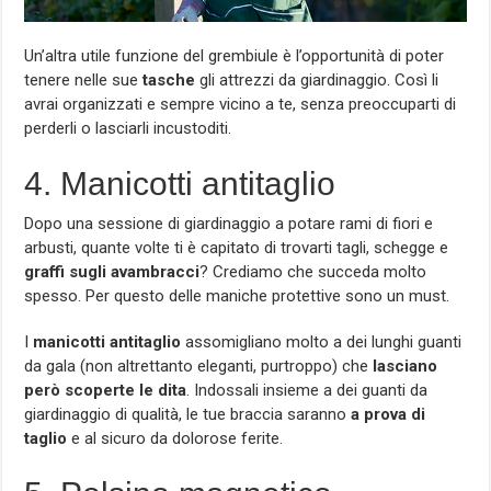
Un’altra utile funzione del grembiule è l’opportunità di poter
tenere nelle sue
tasche
gli attrezzi da giardinaggio. Così li
avrai organizzati e sempre vicino a te, senza preoccuparti di
perderli o lasciarli incustoditi.
4. Manicotti antitaglio
Dopo una sessione di giardinaggio a potare rami di fiori e
arbusti, quante volte ti è capitato di trovarti tagli, schegge e
graffi sugli avambracci
? Crediamo che succeda molto
spesso. Per questo delle maniche protettive sono un must.
I
manicotti antitaglio
assomigliano molto a dei lunghi guanti
da gala (non altrettanto eleganti, purtroppo) che
lasciano
però scoperte le dita
. Indossali insieme a dei guanti da
giardinaggio di qualità, le tue braccia saranno
a prova di
taglio
e al sicuro da dolorose ferite.