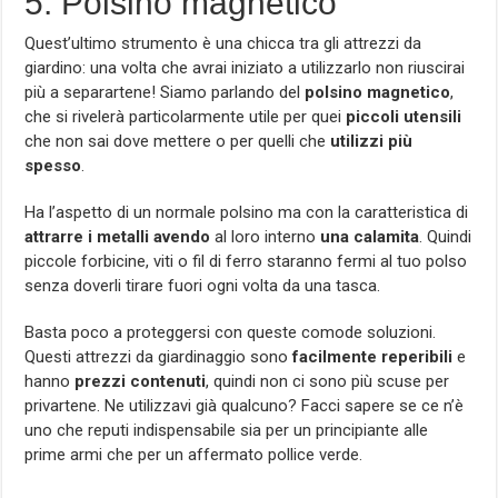
5. Polsino magnetico
Quest’ultimo strumento è una chicca tra gli attrezzi da
giardino: una volta che avrai iniziato a utilizzarlo non riuscirai
più a separartene! Siamo parlando del
polsino magnetico
,
che si rivelerà particolarmente utile per quei
piccoli utensili
che non sai dove mettere o per quelli che
utilizzi più
spesso
.
Ha l’aspetto di un normale polsino ma con la caratteristica di
attrarre i metalli avendo
al loro interno
una calamita
. Quindi
piccole forbicine, viti o fil di ferro staranno fermi al tuo polso
senza doverli tirare fuori ogni volta da una tasca.
Basta poco a proteggersi con queste comode soluzioni.
Questi attrezzi da giardinaggio sono
facilmente reperibili
e
hanno
prezzi contenuti
, quindi non ci sono più scuse per
privartene. Ne utilizzavi già qualcuno? Facci sapere se ce n’è
uno che reputi indispensabile sia per un principiante alle
prime armi che per un affermato pollice verde.