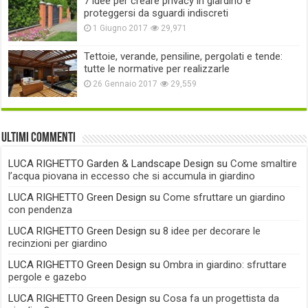
7 idee per creare privacy in giardino e
proteggersi da sguardi indiscreti
1 Giugno 2017
29,971
Tettoie, verande, pensiline, pergolati e tende:
tutte le normative per realizzarle
26 Gennaio 2017
29,559
Ultimi commenti
LUCA RIGHETTO Garden & Landscape Design
su
Come smaltire
l’acqua piovana in eccesso che si accumula in giardino
LUCA RIGHETTO Green Design
su
Come sfruttare un giardino
con pendenza
LUCA RIGHETTO Green Design
su
8 idee per decorare le
recinzioni per giardino
LUCA RIGHETTO Green Design
su
Ombra in giardino: sfruttare
pergole e gazebo
LUCA RIGHETTO Green Design
su
Cosa fa un progettista da