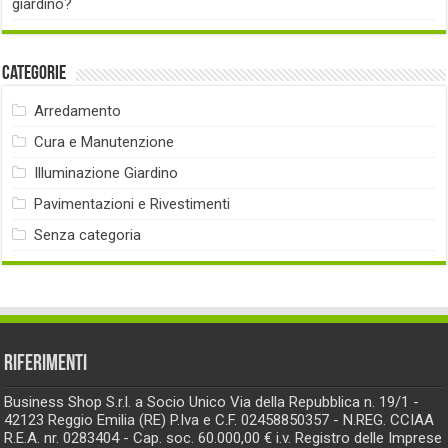
giardino?
Categorie
Arredamento
Cura e Manutenzione
Illuminazione Giardino
Pavimentazioni e Rivestimenti
Senza categoria
RIFERIMENTI
Business Shop S.r.l. a Socio Unico Via della Repubblica n. 19/1 -
42123 Reggio Emilia (RE) P.Iva e C.F. 02458850357 - N.REG. CCIAA
R.E.A. nr. 0283404 - Cap. soc. 60.000,00 € i.v. Registro delle Imprese