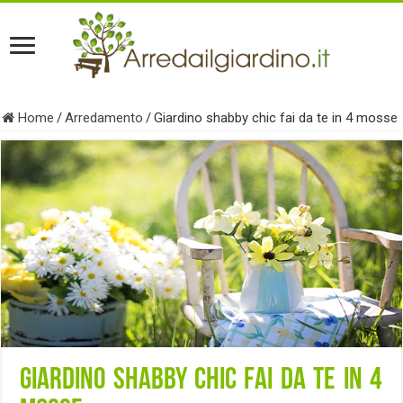
Home
/
Arredamento
/
Giardino shabby chic fai da te in 4 mosse
Giardino shabby chic fai da te in 4