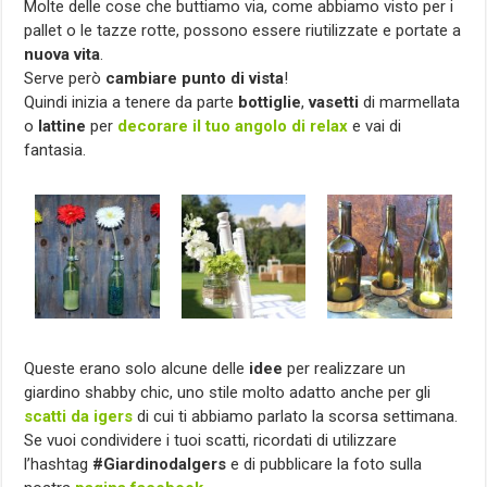
Molte delle cose che buttiamo via, come abbiamo visto per i
pallet o le tazze rotte, possono essere riutilizzate e portate a
nuova vita
.
Serve però
cambiare punto di vista
!
Quindi inizia a tenere da parte
bottiglie
,
vasetti
di marmellata
o
lattine
per
decorare il tuo angolo di relax
e vai di
fantasia.
Queste erano solo alcune delle
idee
per realizzare un
giardino shabby chic, uno stile molto adatto anche per gli
scatti da igers
di cui ti abbiamo parlato la scorsa settimana.
Se vuoi condividere i tuoi scatti, ricordati di utilizzare
l’hashtag
#GiardinodaIgers
e di pubblicare la foto sulla