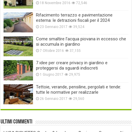
18 Novembre 2016
72,546
Rifacimento terrazzo e pavimentazione
esterna: le detrazioni fiscali per il 2024
23 Gennaio 2017
39,524
Come smaltire l’acqua piovana in eccesso che
si accumula in giardino
7 Ottobre 2016
37,155
7 idee per creare privacy in giardino e
proteggersi da sguardi indiscreti
1 Giugno 2017
29,975
Tettoie, verande, pensiline, pergolati e tende:
tutte le normative per realizzarle
26 Gennaio 2017
29,560
Ultimi commenti