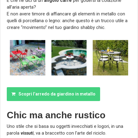
E che ne dici di un
angolo caffè
per godersi la colazione
all’aria aperta?
E non avere timore di affiancare gli elementi in metallo con
quelli di porcellana o legno: anche questo è un trucco utile a
creare “movimento” nel tuo giardino shabby chic.
Scopri l’arredo da giardino in metallo
Chic ma anche rustico
Uno stile che si basa su oggetti invecchiati e logori, in una
parola
vissuti
, va a braccetto con l’arte del riciclo.