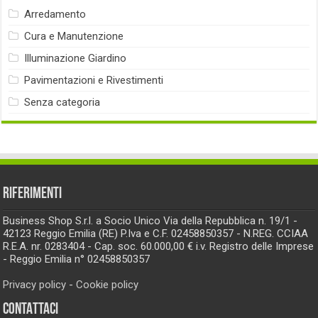
Arredamento
Cura e Manutenzione
Illuminazione Giardino
Pavimentazioni e Rivestimenti
Senza categoria
RIFERIMENTI
Business Shop S.r.l. a Socio Unico Via della Repubblica n. 19/1 -
42123 Reggio Emilia (RE) P.Iva e C.F. 02458850357 - N.REG. CCIAA
R.E.A. nr. 0283404 - Cap. soc. 60.000,00 € i.v. Registro delle Imprese
- Reggio Emilia n° 02458850357
Privacy policy
-
Cookie policy
CONTATTACI