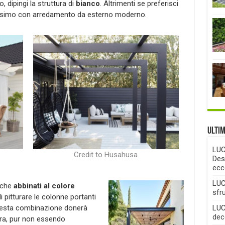
 dipingi la struttura di
bianco
. Altrimenti se preferisci
ssimo con arredamento da esterno moderno.
Ulti
LUC
Credit to Husahusa
Des
ecc
LUC
nche
abbinati al colore
sfr
i pitturare le colonne portanti
Questa combinazione donerà
LUC
deco
ura, pur non essendo