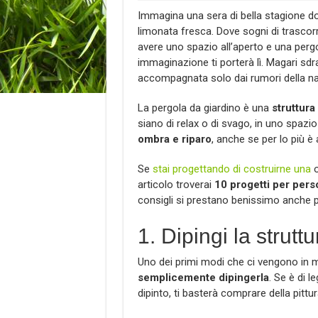
Immagina una sera di bella stagione do
limonata fresca. Dove sogni di trasco
avere uno spazio all’aperto e una perg
immaginazione ti porterà lì. Magari sd
accompagnata solo dai rumori della na
La pergola da giardino è una
struttura
siano di relax o di svago, in uno spazi
ombra e riparo
, anche se per lo più è 
Se
stai progettando di costruirne una
o
articolo troverai
10 progetti per pers
consigli si prestano benissimo anche per
1. Dipingi la struttu
Uno dei primi modi che ci vengono in m
semplicemente dipingerla
. Se è di l
dipinto, ti basterà comprare della pittur