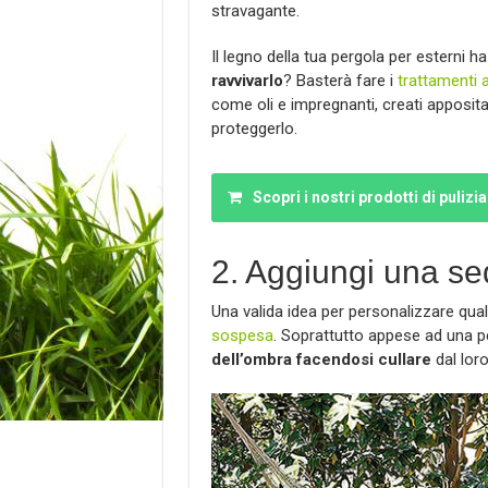
stravagante.
Il legno della tua pergola per esterni h
ravvivarlo
? Basterà fare i
trattamenti 
come oli e impregnanti, creati apposita
proteggerlo.
Scopri i nostri prodotti di pulizia
2. Aggiungi una s
Una valida idea per personalizzare qual
sospesa
. Soprattutto appese ad una p
dell’ombra facendosi cullare
dal loro