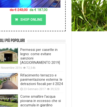
da € 243,00
da € 187,00
SHOP ONLINE
oli più popolari
Permessi per casette in
legno: come evitare
sanzioni
[AGGIORNAMENTO 2019]
8 Novembre 2016
72,546
Rifacimento terrazzo e
pavimentazione esterna: le
detrazioni fiscali per il 2024
23 Gennaio 2017
39,523
Come smaltire l’acqua
piovana in eccesso che si
accumula in giardino