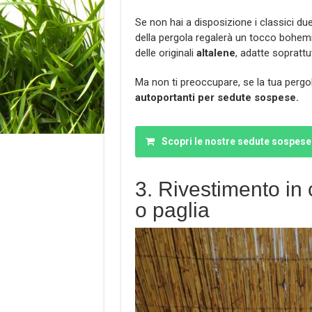
Se non hai a disposizione i classici du
della pergola regalerà un tocco bohemie
delle originali
altalene
, adatte soprattut
Ma non ti preoccupare, se la tua perg
autoportanti per sedute sospese.
Scopri le nostre sedute sospese
3. Rivestimento in
o paglia