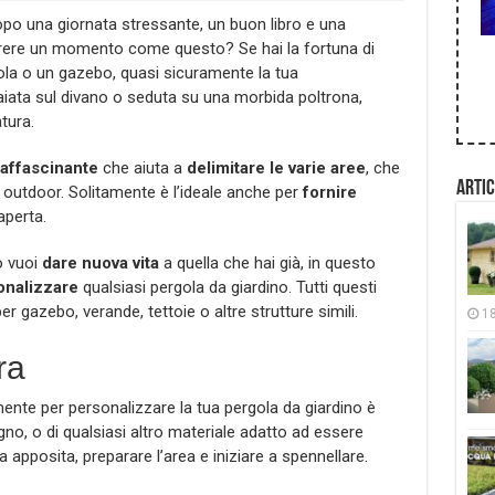
po una giornata stressante, un buon libro e una
rrere un momento come questo? Se hai la fortuna di
ola o un gazebo, quasi sicuramente la tua
raiata sul divano o seduta su una morbida poltrona,
tura.
 affascinante
che aiuta a
delimitare le varie aree
, che
Artic
o outdoor. Solitamente è l’ideale anche per
fornire
aperta.
 vuoi
dare nuova vita
a quella che hai già, in questo
onalizzare
qualsiasi pergola da giardino. Tutti questi
 gazebo, verande, tettoie o altre strutture simili.
1
ra
ente per personalizzare la tua pergola da giardino è
egno, o di qualsiasi altro materiale adatto ad essere
a apposita, preparare l’area e iniziare a spennellare.