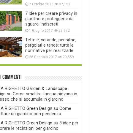
7 Ottobre 2016
37,151
7 idee per creare privacy in
giardino e proteggersi da
sguardi indiscreti
1 Giugno 2017
29,972
Tettoie, verande, pensiline,
pergolati e tende: tutte le
normative per realizzarle
26 Gennaio 2017
29,559
mi commenti
A RIGHETTO Garden & Landscape
ign
su
Come smaltire l’acqua piovana in
esso che si accumula in giardino
A RIGHETTO Green Design
su
Come
uttare un giardino con pendenza
A RIGHETTO Green Design
su
8 idee per
rare le recinzioni per giardino