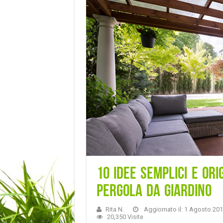
10 idee semplici e or
pergola da giardino
Rita N.
Aggiornato il: 1 Agosto 20
20,350 Visite