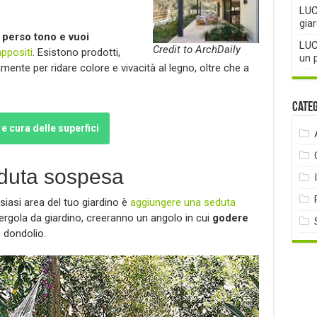
LUC
gia
a
perso tono e vuoi
LUC
Credit to ArchDaily
appositi
. Esistono prodotti,
un 
mente per ridare colore e vivacità al legno, oltre che a
Cate
 e cura delle superfici
eduta sospesa
siasi area del tuo giardino è
aggiungere una seduta
ergola da giardino, creeranno un angolo in cui
godere
 dondolio.