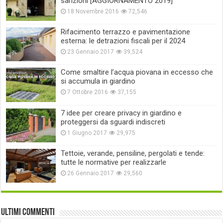
sanzioni [AGGIORNAMENTO 2019]
18 Novembre 2016
72,546
Rifacimento terrazzo e pavimentazione
esterna: le detrazioni fiscali per il 2024
23 Gennaio 2017
39,524
Come smaltire l’acqua piovana in eccesso che
si accumula in giardino
7 Ottobre 2016
37,155
7 idee per creare privacy in giardino e
proteggersi da sguardi indiscreti
1 Giugno 2017
29,975
Tettoie, verande, pensiline, pergolati e tende:
tutte le normative per realizzarle
26 Gennaio 2017
29,560
Ultimi commenti