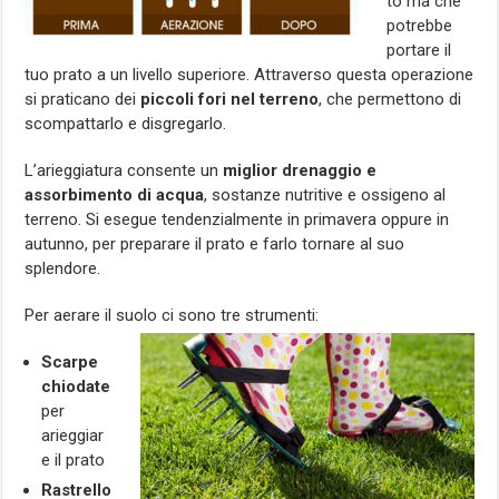
to ma che
potrebbe
portare il
tuo prato a un livello superiore. Attraverso questa operazione
si praticano dei
piccoli fori nel terreno
, che permettono di
scompattarlo e disgregarlo.
L’arieggiatura consente un
miglior drenaggio e
assorbimento di acqua
, sostanze nutritive e ossigeno al
terreno. Si esegue tendenzialmente in primavera oppure in
autunno, per preparare il prato e farlo tornare al suo
splendore.
Per aerare il suolo ci sono tre strumenti:
Scarpe
chiodate
per
arieggiar
e il prato
Rastrello