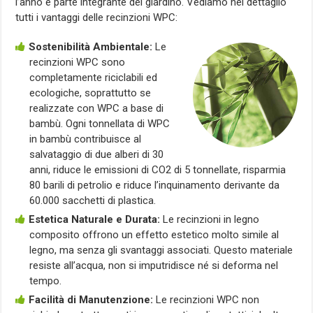
l’anno e parte integrante del giardino. Vediamo nel dettaglio
tutti i vantaggi delle recinzioni WPC:
Sostenibilità Ambientale:
Le
recinzioni WPC sono
completamente riciclabili ed
ecologiche, soprattutto se
realizzate con WPC a base di
bambù. Ogni tonnellata di WPC
in bambù contribuisce al
salvataggio di due alberi di 30
anni, riduce le emissioni di CO2 di 5 tonnellate, risparmia
80 barili di petrolio e riduce l’inquinamento derivante da
60.000 sacchetti di plastica.
Estetica Naturale e Durata:
Le recinzioni in legno
composito offrono un effetto estetico molto simile al
legno, ma senza gli svantaggi associati. Questo materiale
resiste all’acqua, non si imputridisce né si deforma nel
tempo.
Facilità di Manutenzione:
Le recinzioni WPC non