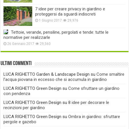
7 idee per creare privacy in giardino e
proteggersi da sguardi indiscreti
1 Giugno 2017
29,976
Tettoie, verande, pensiline, pergolati e tende: tutte le
normative per realizzarle
26 Gennaio 2017
29,560
Ultimi commenti
LUCA RIGHETTO Garden & Landscape Design
su
Come smaltire
l’acqua piovana in eccesso che si accumula in giardino
LUCA RIGHETTO Green Design
su
Come sfruttare un giardino
con pendenza
LUCA RIGHETTO Green Design
su
8 idee per decorare le
recinzioni per giardino
LUCA RIGHETTO Green Design
su
Ombra in giardino: sfruttare
pergole e gazebo