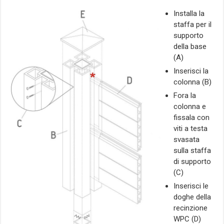
Installa la
staffa per il
supporto
della base
(A)
Inserisci la
colonna (B)
Fora la
colonna e
fissala con
viti a testa
svasata
sulla staffa
di supporto
(C)
Inserisci le
doghe della
recinzione
WPC (D)