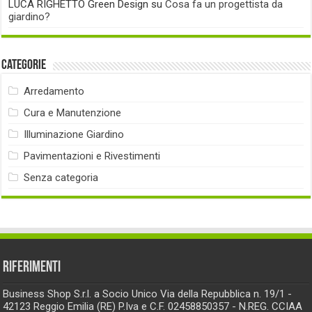
LUCA RIGHETTO Green Design
su
Cosa fa un progettista da
giardino?
Categorie
Arredamento
Cura e Manutenzione
Illuminazione Giardino
Pavimentazioni e Rivestimenti
Senza categoria
RIFERIMENTI
Business Shop S.r.l. a Socio Unico Via della Repubblica n. 19/1 -
42123 Reggio Emilia (RE) P.Iva e C.F. 02458850357 - N.REG. CCIAA