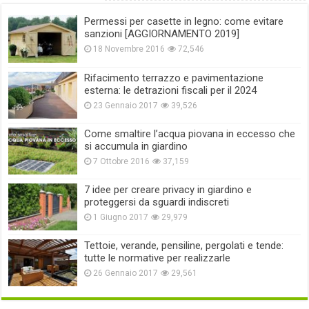
Permessi per casette in legno: come evitare
sanzioni [AGGIORNAMENTO 2019]
18 Novembre 2016
72,546
Rifacimento terrazzo e pavimentazione
esterna: le detrazioni fiscali per il 2024
23 Gennaio 2017
39,526
Come smaltire l’acqua piovana in eccesso che
si accumula in giardino
7 Ottobre 2016
37,159
7 idee per creare privacy in giardino e
proteggersi da sguardi indiscreti
1 Giugno 2017
29,979
Tettoie, verande, pensiline, pergolati e tende:
tutte le normative per realizzarle
26 Gennaio 2017
29,561