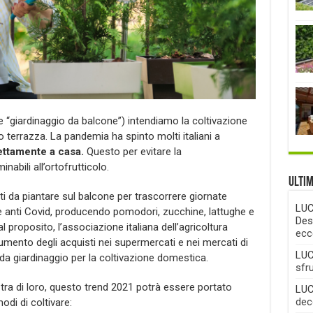
“giardinaggio da balcone”) intendiamo la coltivazione
o terrazza. La pandemia ha spinto molti italiani a
rettamente a casa.
Questo per evitare la
nabili all’ortofrutticolo.
Ulti
orti da piantare sul balcone per trascorrere giornate
LUC
ole anti Covid, producendo pomodori, zucchine, lattughe e
Des
tal proposito, l’associazione italiana dell’agricoltura
ecc
umento degli acquisti nei supermercati e nei mercati di
LUC
i da giardinaggio per la coltivazione domestica.
sfr
tra di loro, questo trend 2021 potrà essere portato
LUC
deco
odi di coltivare: