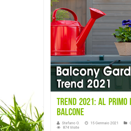
Trend 2021: al primo p
balcone
Stefano O.
15 Gennaio 2021
874 Visite