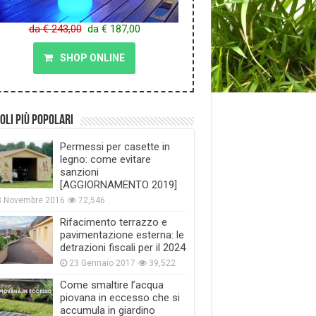
da € 243,00
da € 187,00
SHOP ONLINE
oli più popolari
Permessi per casette in
legno: come evitare
sanzioni
[AGGIORNAMENTO 2019]
8 Novembre 2016
72,546
Rifacimento terrazzo e
pavimentazione esterna: le
detrazioni fiscali per il 2024
23 Gennaio 2017
39,522
Come smaltire l’acqua
piovana in eccesso che si
accumula in giardino