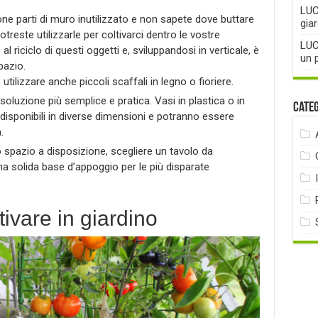
LUC
one parti di muro inutilizzato e non sapete dove buttare
gia
potreste utilizzarle per coltivarci dentro le vostre
LUC
al riciclo di questi oggetti e, sviluppandosi in verticale, è
un 
pazio.
e utilizzare anche piccoli scaffali in legno o fioriere.
oluzione più semplice e pratica. Vasi in plastica o in
Cate
o disponibili in diverse dimensioni e potranno essere
.
o spazio a disposizione, scegliere un tavolo da
na solida base d’appoggio per le più disparate
ivare in giardino