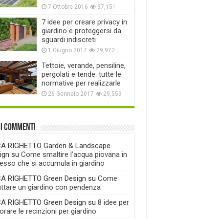
7 Ottobre 2016
37,151
7 idee per creare privacy in
giardino e proteggersi da
sguardi indiscreti
1 Giugno 2017
29,972
Tettoie, verande, pensiline,
pergolati e tende: tutte le
normative per realizzarle
26 Gennaio 2017
29,559
mi commenti
A RIGHETTO Garden & Landscape
ign
su
Come smaltire l’acqua piovana in
esso che si accumula in giardino
A RIGHETTO Green Design
su
Come
uttare un giardino con pendenza
A RIGHETTO Green Design
su
8 idee per
rare le recinzioni per giardino