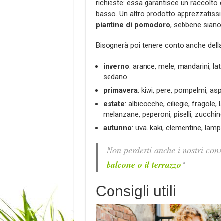
richieste: essa garantisce un raccolto 
basso. Un altro prodotto apprezzatissim
piantine di pomodoro
, sebbene siano
Bisognerà poi tenere conto anche dell
inverno
: arance, mele, mandarini, latt
sedano
primavera
: kiwi, pere, pompelmi, asp
estate
: albicocche, ciliegie, fragole, 
melanzane, peperoni, piselli, zucchin
autunno
: uva, kaki, clementine, lampon
Non perderti anche i nostri cons
balcone o il terrazzo
“
Consigli utili