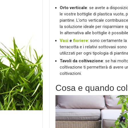
Orto verticale
: se avete a disposizi
le vostre bottiglie di plastica vuote, 
piantine. L’orto verticale contribuisce 
la soluzione ideale per risparmiare s
In alternativa alle bottiglie è possibil
Vasi
e
fioriere
: sono certamente la s
terracotta e i relativi sottovasi son
utilizzati per ogni tipologia di piantina
Tavoli da coltivazione
: se hai molt
coltivazione ti permetterà di avere u
coltivazioni.
Cosa e quando colt