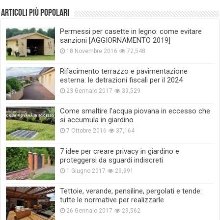
Articoli più popolari
Permessi per casette in legno: come evitare
sanzioni [AGGIORNAMENTO 2019]
18 Novembre 2016
72,548
Rifacimento terrazzo e pavimentazione
esterna: le detrazioni fiscali per il 2024
23 Gennaio 2017
39,529
Come smaltire l’acqua piovana in eccesso che
si accumula in giardino
7 Ottobre 2016
37,164
7 idee per creare privacy in giardino e
proteggersi da sguardi indiscreti
1 Giugno 2017
29,991
Tettoie, verande, pensiline, pergolati e tende:
tutte le normative per realizzarle
26 Gennaio 2017
29,562