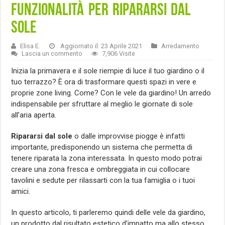
funzionalità per ripararsi dal
sole
Elisa E.
Aggiornato il: 23 Aprile 2021
Arredamento
Lascia un commento
7,906 Visite
Inizia la primavera e il sole riempie di luce il tuo giardino o il
tuo terrazzo? È ora di trasformare questi spazi in vere e
proprie zone living. Come? Con le vele da giardino! Un arredo
indispensabile per sfruttare al meglio le giornate di sole
all’aria aperta.
Ripararsi dal sole
o dalle improvvise piogge è infatti
importante, predisponendo un sistema che permetta di
tenere riparata la zona interessata
. In questo modo potrai
creare una zona fresca e ombreggiata in cui collocare
tavolini e sedute per rilassarti con la tua famiglia o i tuoi
amici.
In questo articolo, ti parleremo quindi delle vele da giardino,
un prodotto dal risultato estetico d’impatto ma allo stesso