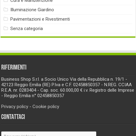
Cura e Manutenzione
Illuminazione Giardino
Pavimentazioni e Rivestimenti
Senza categoria
RIFERIMENTI
Business Shop S.r.l. a Socio Unico Via della Repubblica n. 19/1 -
42123 Reggio Emilia (RE) P.Iva e C.F. 02458850357 - N.REG. CCIAA
R.E.A. nr. 0283404 - Cap. soc. 60.000,00 € i.v. Registro delle Imprese
- Reggio Emilia n° 02458850357
Privacy policy
-
Cookie policy
CONTATTACI