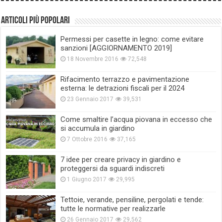
Articoli più popolari
Permessi per casette in legno: come evitare
sanzioni [AGGIORNAMENTO 2019]
18 Novembre 2016
72,548
Rifacimento terrazzo e pavimentazione
esterna: le detrazioni fiscali per il 2024
23 Gennaio 2017
39,531
Come smaltire l’acqua piovana in eccesso che
si accumula in giardino
7 Ottobre 2016
37,165
7 idee per creare privacy in giardino e
proteggersi da sguardi indiscreti
1 Giugno 2017
29,995
Tettoie, verande, pensiline, pergolati e tende:
tutte le normative per realizzarle
26 Gennaio 2017
29,562