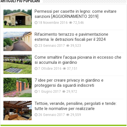
Articoli più popolari
Permessi per casette in legno: come evitare
sanzioni [AGGIORNAMENTO 2019]
18 Novembre 2016
72,546
Rifacimento terrazzo e pavimentazione
esterna: le detrazioni fiscali per il 2024
23 Gennaio 2017
39,523
Come smaltire l’acqua piovana in eccesso che
si accumula in giardino
7 Ottobre 2016
37,151
7 idee per creare privacy in giardino e
proteggersi da sguardi indiscreti
1 Giugno 2017
29,972
Tettoie, verande, pensiline, pergolati e tende:
tutte le normative per realizzarle
26 Gennaio 2017
29,559