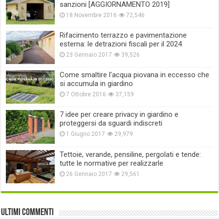
sanzioni [AGGIORNAMENTO 2019]
18 Novembre 2016
72,546
Rifacimento terrazzo e pavimentazione
esterna: le detrazioni fiscali per il 2024
23 Gennaio 2017
39,526
Come smaltire l’acqua piovana in eccesso che
si accumula in giardino
7 Ottobre 2016
37,159
7 idee per creare privacy in giardino e
proteggersi da sguardi indiscreti
1 Giugno 2017
29,979
Tettoie, verande, pensiline, pergolati e tende:
tutte le normative per realizzarle
26 Gennaio 2017
29,561
Ultimi commenti