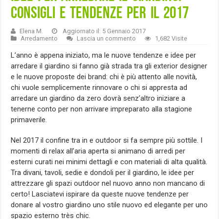
consigli e tendenze per il 2017
Elena M.
Aggiornato il: 5 Gennaio 2017
Arredamento
Lascia un commento
1,682 Visite
L’anno è appena iniziato, ma le nuove tendenze e idee per
arredare il giardino si fanno già strada tra gli exterior designer
e le nuove proposte dei brand: chi è più attento alle novità,
chi vuole semplicemente rinnovare o chi si appresta ad
arredare un giardino da zero dovrà senz’altro iniziare a
tenerne conto per non arrivare impreparato alla stagione
primaverile.
Nel 2017 il confine tra in e outdoor si fa sempre più sottile. I
momenti di relax all’aria aperta si animano di arredi per
esterni curati nei minimi dettagli e con materiali di alta qualità.
Tra divani, tavoli, sedie e dondoli per il giardino, le idee per
attrezzare gli spazi outdoor nel nuovo anno non mancano di
certo! Lasciatevi ispirare da queste nuove tendenze per
donare al vostro giardino uno stile nuovo ed elegante per uno
spazio esterno très chic.