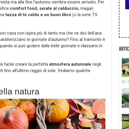
vvista ma alla fine l’autunno sembra essere arrivato. Per
nifica
comfort food, serate al calduccio,
magari
una
tazza di tè caldo e un buon libro
(o la serie TV
uori casa non ispira più di tanto ma che ne dici dell’aria
caratterizzano le giornate d’autunno? Fino al tramonto è
uando si può godere delle belle giornate e rilassarsi in
Artic
 facile creare la perfetta
atmosfera autunnale
negli
rli fino all’ultimo raggio di sole. Vediamo qualche
1
ella natura