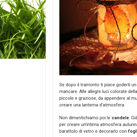
Se dopo il tramonto ti piace goderti un
mancare. Alle allegre luci colorate dell
piccole e graziose, da appendere al mur
creare una lanterna d’atmosfera.
Non dimentichiamo poi le
candele
. G
per creare un’intima atmosfera autunnal
barattolo di vetro e decorarlo con
fogl