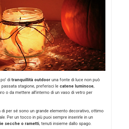
 po’ di
tranquillità outdoor
una fonte di luce non può
a passata stagione, preferisci le
catene luminose
,
o o da mettere all’interno di un vaso di vetro per
ià di per sé sono un grande elemento decorativo, ottimo
e. Per un tocco in più puoi sempre inserirle in un
ie secche o rametti
, tenuti insieme dallo spago.