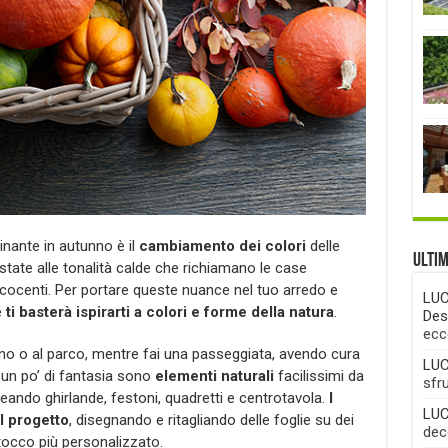
nante in autunno è il
cambiamento dei colori
delle
Ulti
estate alle tonalità calde che richiamano le case
 cocenti. Per portare queste nuance nel tuo arredo e
LUC
e
ti basterà ispirarti a colori e forme della natura
.
Des
ecc
dino o al parco, mentre fai una passeggiata, avendo cura
LUC
n un po’ di fantasia sono
elementi naturali
facilissimi da
sfr
reando ghirlande, festoni, quadretti e centrotavola.
I
LUC
l progetto
, disegnando e ritagliando delle foglie su dei
deco
tocco più personalizzato.