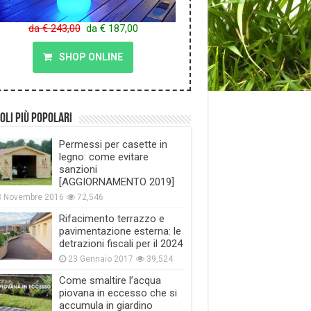
da € 243,00
da € 187,00
SHOP ONLINE
oli più popolari
Permessi per casette in
legno: come evitare
sanzioni
[AGGIORNAMENTO 2019]
8 Novembre 2016
72,546
Rifacimento terrazzo e
pavimentazione esterna: le
detrazioni fiscali per il 2024
23 Gennaio 2017
39,524
Come smaltire l’acqua
piovana in eccesso che si
accumula in giardino