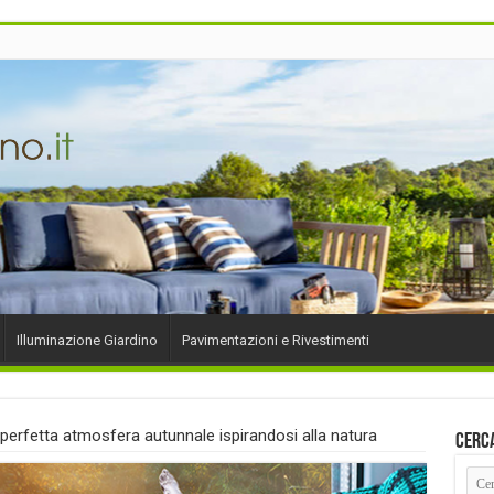
Illuminazione Giardino
Pavimentazioni e Rivestimenti
perfetta atmosfera autunnale ispirandosi alla natura
Cerc