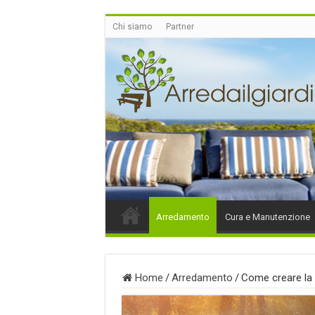
Chi siamo
Partner
Arredamento
Cura e Manutenzione
Home
/
Arredamento
/
Come creare la 