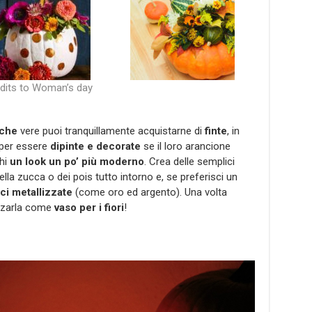
dits to Woman’s day
che
vere puoi tranquillamente acquistarne di
finte
, in
 per essere
dipinte e decorate
se il loro arancione
chi
un look un po’ più moderno
. Crea delle semplici
ella zucca o dei pois tutto intorno e, se preferisci un
ci metallizzate
(come oro ed argento). Una volta
izzarla come
vaso per i fiori
!