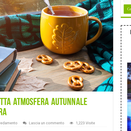
etta atmosfera autunnale
ra
redamento
Lascia un commento
1,223 Visite