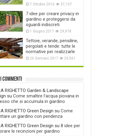
7 Ottobre 2016
37,157
7 idee per creare privacy in
giardino e proteggersi da
sguardi indiscreti
1 Giugno 2017
29,978
Tettoie, verande, pensiline,
pergolati e tende: tutte le
normative per realizzarle
26 Gennaio 2017
29,561
mi commenti
A RIGHETTO Garden & Landscape
ign
su
Come smaltire l’acqua piovana in
esso che si accumula in giardino
A RIGHETTO Green Design
su
Come
uttare un giardino con pendenza
A RIGHETTO Green Design
su
8 idee per
rare le recinzioni per giardino