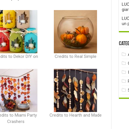
LUC
gia
LUC
un 
Cate
dits to Dekor DIY on
Credits to Real Simple
edits to Miami Party
Credits to Hearth and Made
Crashers