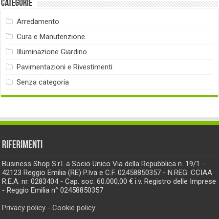
Categorie
Arredamento
Cura e Manutenzione
Illuminazione Giardino
Pavimentazioni e Rivestimenti
Senza categoria
RIFERIMENTI
Business Shop S.r.l. a Socio Unico Via della Repubblica n. 19/1 -
42123 Reggio Emilia (RE) P.Iva e C.F. 02458850357 - N.REG. CCIAA
R.E.A. nr. 0283404 - Cap. soc. 60.000,00 € i.v. Registro delle Imprese
- Reggio Emilia n° 02458850357
Privacy policy
-
Cookie policy