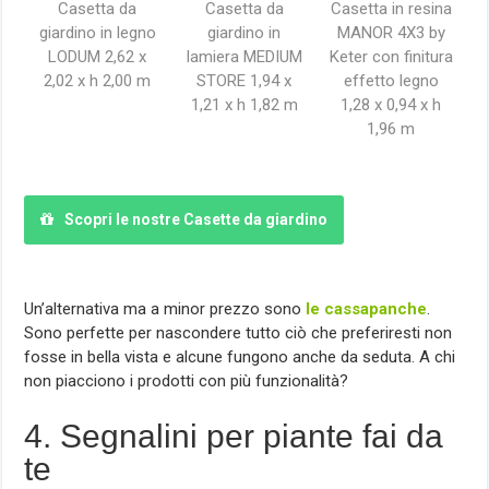
Casetta da
Casetta da
Casetta in resina
giardino in legno
giardino in
MANOR 4X3 by
LODUM 2,62 x
lamiera MEDIUM
Keter con finitura
2,02 x h 2,00 m
STORE 1,94 x
effetto legno
1,21 x h 1,82 m
1,28 x 0,94 x h
1,96 m
Scopri le nostre Casette da giardino
Un’alternativa ma a minor prezzo sono
le cassapanche
.
Sono perfette per nascondere tutto ciò che preferiresti non
fosse in bella vista e alcune fungono anche da seduta. A chi
non piacciono i prodotti con più funzionalità?
4. Segnalini per piante fai da
te