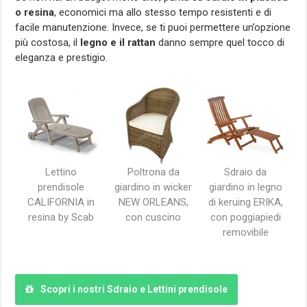
o resina
, economici ma allo stesso tempo resistenti e di
facile manutenzione. Invece, se ti puoi permettere un’opzione
più costosa, il
legno e il rattan
danno sempre quel tocco di
eleganza e prestigio.
Lettino
Poltrona da
Sdraio da
prendisole
giardino in wicker
giardino in legno
CALIFORNIA in
NEW ORLEANS,
di keruing ERIKA,
resina by Scab
con cuscino
con poggiapiedi
removibile
Scopri i nostri Sdraio e Lettini prendisole