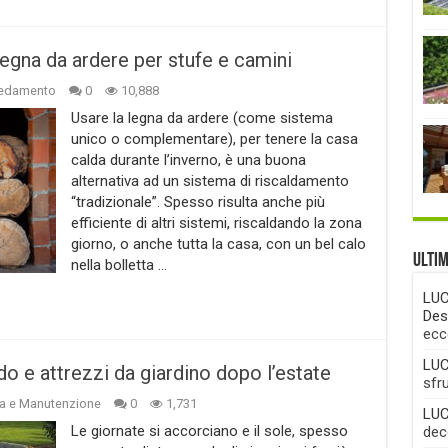
legna da ardere per stufe e camini
redamento
0
10,888
Usare la legna da ardere (come sistema
unico o complementare), per tenere la casa
calda durante l’inverno, è una buona
alternativa ad un sistema di riscaldamento
“tradizionale”. Spesso risulta anche più
efficiente di altri sistemi, riscaldando la zona
giorno, o anche tutta la casa, con un bel calo
Ulti
nella bolletta …
LUC
Des
ecc
LUC
o e attrezzi da giardino dopo l’estate
sfr
a e Manutenzione
0
1,731
LUC
Le giornate si accorciano e il sole, spesso
deco