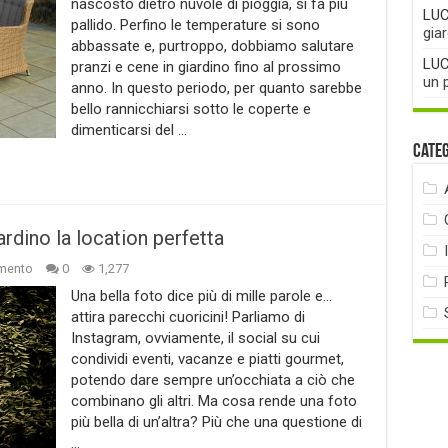
nascosto dietro nuvole di pioggia, si fa più
LUC
pallido. Perfino le temperature si sono
gia
abbassate e, purtroppo, dobbiamo salutare
LUC
pranzi e cene in giardino fino al prossimo
un 
anno. In questo periodo, per quanto sarebbe
bello rannicchiarsi sotto le coperte e
dimenticarsi del …
Cate
iardino la location perfetta
mento
0
1,277
Una bella foto dice più di mille parole e…
attira parecchi cuoricini! Parliamo di
Instagram, ovviamente, il social su cui
condividi eventi, vacanze e piatti gourmet,
potendo dare sempre un’occhiata a ciò che
combinano gli altri. Ma cosa rende una foto
più bella di un’altra? Più che una questione di
…