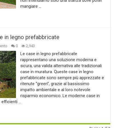
non intendiamo solo una stanza dove poter
mangiare …
 in legno prefabbricate
ento
0
2,943
Le case in legno prefabbricate
rappresentano una soluzione moderna e
sicura, una valida alternativa alle tradizionali
case in muratura. Queste case in legno
prefabbricate sono sempre più apprezzate e
ritenute “green”, grazie al bassissimo
impatto ambientale e al loro notevole
risparmio economico. Le moderne case in
efficienti …