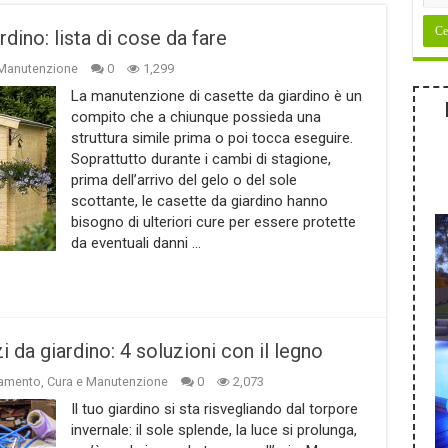
ino: lista di cose da fare
 Manutenzione
0
1,299
La manutenzione di casette da giardino è un
compito che a chiunque possieda una
struttura simile prima o poi tocca eseguire.
Soprattutto durante i cambi di stagione,
prima dell’arrivo del gelo o del sole
scottante, le casette da giardino hanno
bisogno di ulteriori cure per essere protette
da eventuali danni …
 da giardino: 4 soluzioni con il legno
amento
,
Cura e Manutenzione
0
2,073
Il tuo giardino si sta risvegliando dal torpore
invernale: il sole splende, la luce si prolunga,