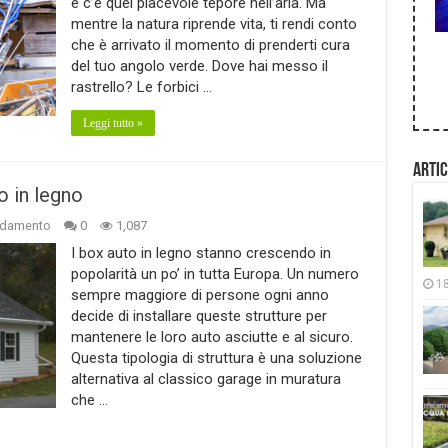
e c’è quel piacevole tepore nell’aria. Ma
mentre la natura riprende vita, ti rendi conto
che è arrivato il momento di prenderti cura
del tuo angolo verde. Dove hai messo il
rastrello? Le forbici …
Leggi tutto »
Artic
o in legno
edamento
0
1,087
I box auto in legno stanno crescendo in
popolarità un po’ in tutta Europa. Un numero
1
sempre maggiore di persone ogni anno
decide di installare queste strutture per
mantenere le loro auto asciutte e al sicuro.
Questa tipologia di struttura è una soluzione
alternativa al classico garage in muratura
che …