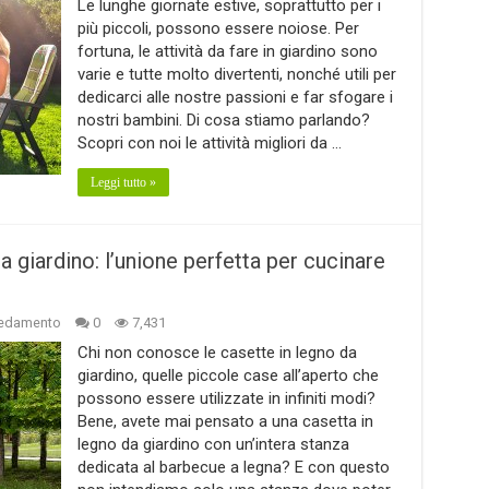
Le lunghe giornate estive, soprattutto per i
più piccoli, possono essere noiose. Per
fortuna, le attività da fare in giardino sono
varie e tutte molto divertenti, nonché utili per
dedicarci alle nostre passioni e far sfogare i
nostri bambini. Di cosa stiamo parlando?
Scopri con noi le attività migliori da …
Leggi tutto »
 giardino: l’unione perfetta per cucinare
redamento
0
7,431
Chi non conosce le casette in legno da
giardino, quelle piccole case all’aperto che
possono essere utilizzate in infiniti modi?
Bene, avete mai pensato a una casetta in
legno da giardino con un’intera stanza
dedicata al barbecue a legna? E con questo