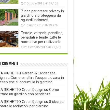
7 Ottobre 2016
37,155
7 idee per creare privacy in
giardino e proteggersi da
sguardi indiscreti
1 Giugno 2017
29,976
Tettoie, verande, pensiline,
pergolati e tende: tutte le
normative per realizzarle
26 Gennaio 2017
29,560
mi commenti
A RIGHETTO Garden & Landscape
ign
su
Come smaltire l’acqua piovana in
esso che si accumula in giardino
A RIGHETTO Green Design
su
Come
uttare un giardino con pendenza
A RIGHETTO Green Design
su
8 idee per
rare le recinzioni per giardino