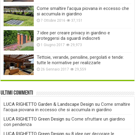
Come smaltire l’acqua piovana in eccesso che
si accumula in giardino
7 Ottobre 2016
37,151
7 idee per creare privacy in giardino e
proteggersi da sguardi indiscreti
1 Giugno 2017
29,973
Tettoie, verande, pensiline, pergolati e tende:
tutte le normative per realizzarle
26 Gennaio 2017
29,559
Ultimi commenti
LUCA RIGHETTO Garden & Landscape Design
su
Come smaltire
l’acqua piovana in eccesso che si accumula in giardino
LUCA RIGHETTO Green Design
su
Come sfruttare un giardino
con pendenza
LUCA RIGHETTO Green Design
su
8 idee per decorare le