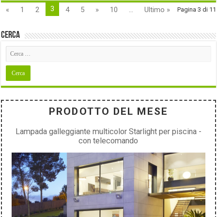
3
«
1
2
4
5
»
10
...
Ultimo »
Pagina 3 di 11
Cerca
PRODOTTO DEL MESE
Lampada galleggiante multicolor Starlight per piscina -
con telecomando