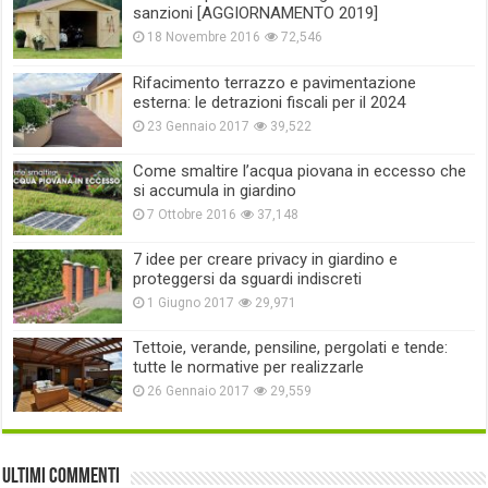
sanzioni [AGGIORNAMENTO 2019]
18 Novembre 2016
72,546
Rifacimento terrazzo e pavimentazione
esterna: le detrazioni fiscali per il 2024
23 Gennaio 2017
39,522
Come smaltire l’acqua piovana in eccesso che
si accumula in giardino
7 Ottobre 2016
37,148
7 idee per creare privacy in giardino e
proteggersi da sguardi indiscreti
1 Giugno 2017
29,971
Tettoie, verande, pensiline, pergolati e tende:
tutte le normative per realizzarle
26 Gennaio 2017
29,559
Ultimi commenti