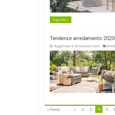
Leggi tutto »
Tendenze arredamento 2020: 
Aggiornato il: 30 Gennaio 2020
Arre
4
« Primo
...
«
2
3
5