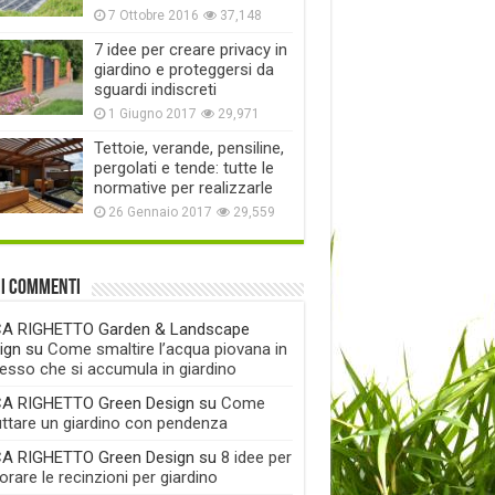
7 Ottobre 2016
37,148
7 idee per creare privacy in
giardino e proteggersi da
sguardi indiscreti
1 Giugno 2017
29,971
Tettoie, verande, pensiline,
pergolati e tende: tutte le
normative per realizzarle
26 Gennaio 2017
29,559
mi commenti
A RIGHETTO Garden & Landscape
ign
su
Come smaltire l’acqua piovana in
esso che si accumula in giardino
A RIGHETTO Green Design
su
Come
uttare un giardino con pendenza
A RIGHETTO Green Design
su
8 idee per
rare le recinzioni per giardino