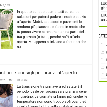
LUC
1,113
gia
In questo periodo stiamo tutti cercando
LUC
soluzioni per poterci godere il nostro spazio
un 
all’aperto. Mobili, accessori e pavimenti lo
rendono più piacevole e fanno in modo che
tu possa vivere serenamente una parte della
Cate
tua giornata (o tutta, perché no?) all’aria
aperta. Ma appena si iniziano a fare ricerche
su …
rdino: 7 consigli per pranzi all’aperto
ento
0
3,451
La transizione tra primavera ed estate è il
periodo ideale per organizzare pranzi o cene
in giardino. Le giornate si fanno più lunghe, le
temperature non sono troppo soffocanti ed
il cielo è limpido. Una volta invitati gli amici o