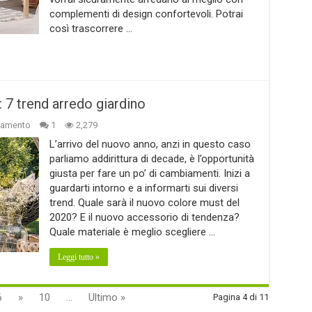
complementi di design confortevoli. Potrai
così trascorrere …
7 trend arredo giardino
damento
1
2,279
L’arrivo del nuovo anno, anzi in questo caso
parliamo addirittura di decade, è l’opportunità
giusta per fare un po’ di cambiamenti. Inizi a
guardarti intorno e a informarti sui diversi
trend. Quale sarà il nuovo colore must del
2020? E il nuovo accessorio di tendenza?
Quale materiale è meglio scegliere …
Leggi tutto »
6
»
10
...
Ultimo »
Pagina 4 di 11