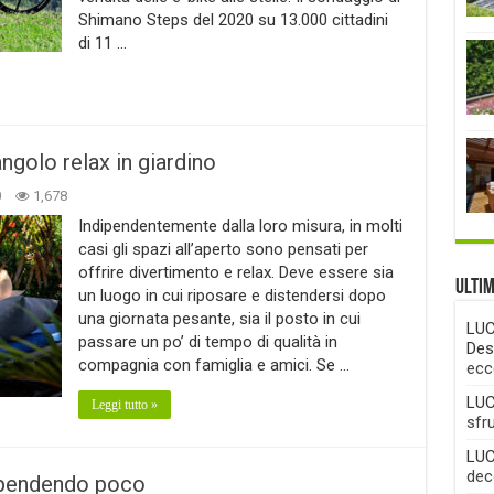
Shimano Steps del 2020 su 13.000 cittadini
di 11 …
ngolo relax in giardino
0
1,678
Indipendentemente dalla loro misura, in molti
casi gli spazi all’aperto sono pensati per
offrire divertimento e relax. Deve essere sia
Ulti
un luogo in cui riposare e distendersi dopo
una giornata pesante, sia il posto in cui
LUC
passare un po’ di tempo di qualità in
Des
compagnia con famiglia e amici. Se …
ecc
LUC
Leggi tutto »
sfr
LUC
deco
spendendo poco