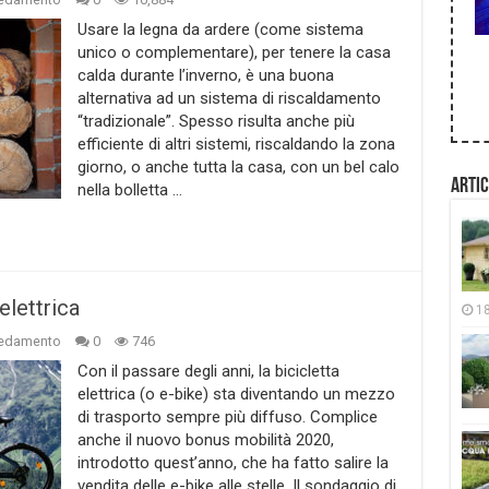
Usare la legna da ardere (come sistema
unico o complementare), per tenere la casa
calda durante l’inverno, è una buona
alternativa ad un sistema di riscaldamento
“tradizionale”. Spesso risulta anche più
efficiente di altri sistemi, riscaldando la zona
giorno, o anche tutta la casa, con un bel calo
Artic
nella bolletta …
elettrica
1
redamento
0
746
Con il passare degli anni, la bicicletta
elettrica (o e-bike) sta diventando un mezzo
di trasporto sempre più diffuso. Complice
anche il nuovo bonus mobilità 2020,
introdotto quest’anno, che ha fatto salire la
vendita delle e-bike alle stelle. Il sondaggio di