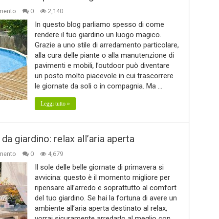
mento
0
2,140
In questo blog parliamo spesso di come
rendere il tuo giardino un luogo magico.
Grazie a uno stile di arredamento particolare,
alla cura delle piante o alla manutenzione di
pavimenti e mobili, l’outdoor può diventare
un posto molto piacevole in cui trascorrere
le giornate da soli o in compagnia. Ma …
Leggi tutto »
a giardino: relax all’aria aperta
mento
0
4,679
Il sole delle belle giornate di primavera si
avvicina: questo è il momento migliore per
ripensare all’arredo e soprattutto al comfort
del tuo giardino. Se hai la fortuna di avere un
ambiente all’aria aperta destinato al relax,
vorrai sicuramente arredarlo al meglio con